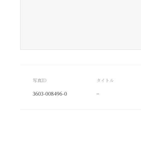
写真ID
タイトル
3603-008496-0
−
分類番号
検閲印