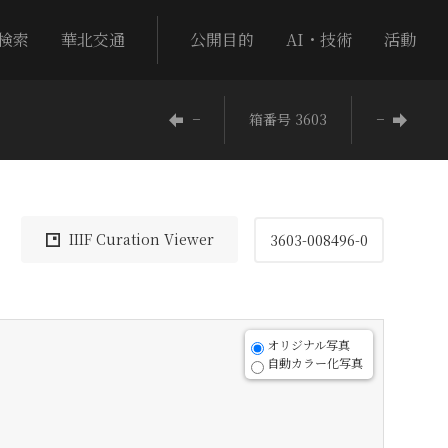
検索
華北交通
公開目的
AI・技術
活動
−
箱番号 3603
−
IIIF Curation Viewer
3603-008496-0
オリジナル写真
自動カラー化写真