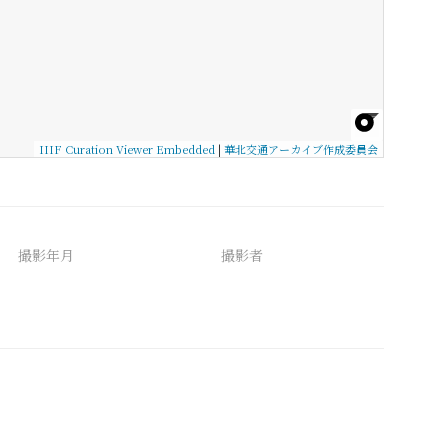
IIIF Curation Viewer Embedded
|
華北交通アーカイブ作成委員会
撮影年月
撮影者
備考