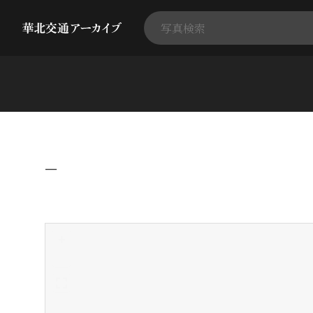
−
+
-