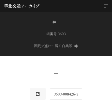
−
箱番号 3603
匪賊ヲ連れて居る白兵隊
−
3603-008426-3