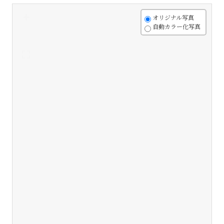
+
オリジナル写真
自動カラー化写真
-