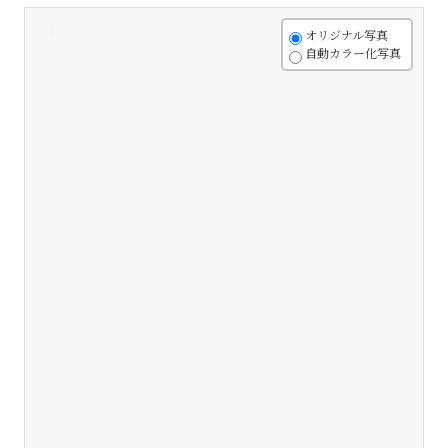
+
オリジナル写真
自動カラー化写真
-