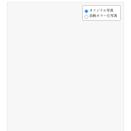
+
オリジナル写真
自動カラー化写真
-