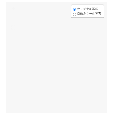
+
オリジナル写真
自動カラー化写真
-