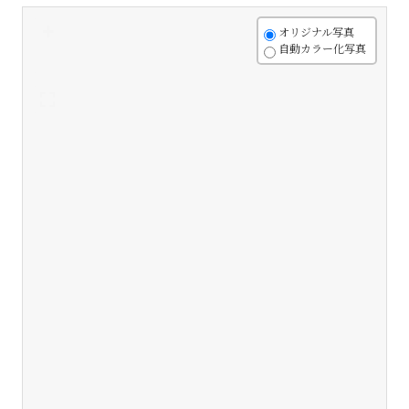
+
オリジナル写真
自動カラー化写真
-