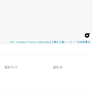
IIIF Curation Viewer Embedded
|
華北交通アーカイブ作成委員会
撮影年月
撮影者
備考