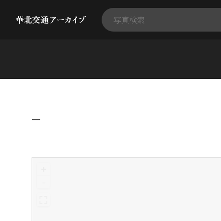
−
+
-