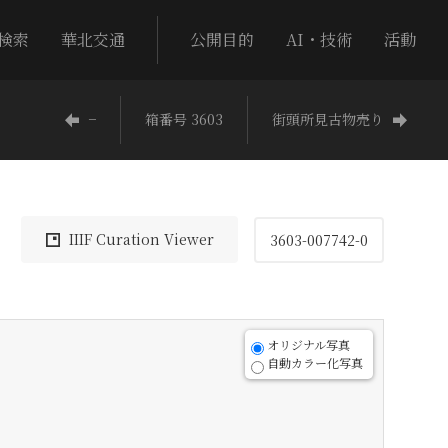
検索
華北交通
公開目的
AI・技術
活動
−
箱番号 3603
街頭所見古物売り
IIIF Curation Viewer
3603-007742-0
オリジナル写真
自動カラー化写真