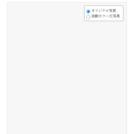
+
オリジナル写真
自動カラー化写真
-