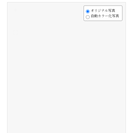
+
オリジナル写真
自動カラー化写真
-