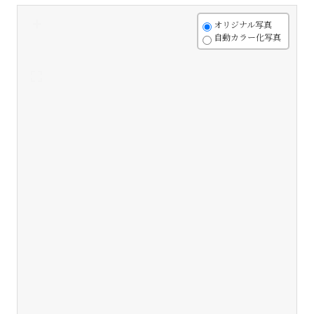
+
オリジナル写真
自動カラー化写真
-