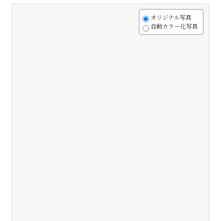
+
オリジナル写真
自動カラー化写真
-