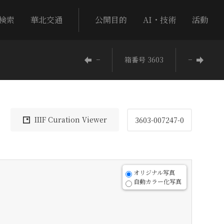
検索
華北交通
公開目的
AI・技術
活動
−
箱番号 3603
−
IIIF Curation Viewer
3603-007247-0
オリジナル写真
自動カラー化写真