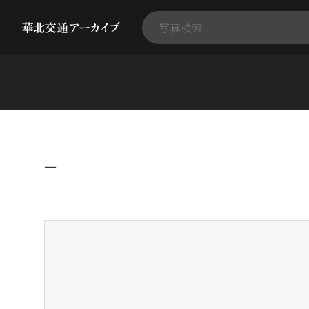
−
+
-