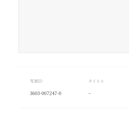
写真ID
タイトル
3603-007247-0
−
分類番号
検閲印