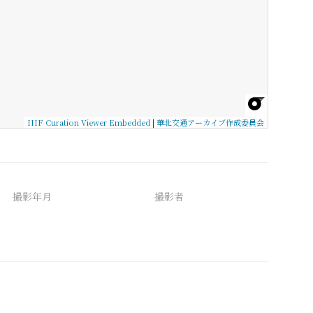
IIIF Curation Viewer Embedded
|
華北交通アーカイブ作成委員会
撮影年月
撮影者
備考