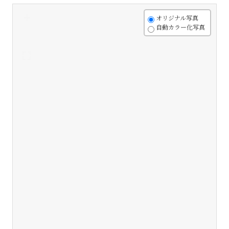
+
オリジナル写真
自動カラー化写真
-