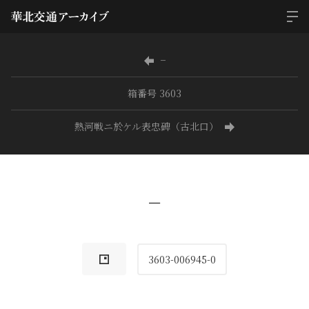
−
箱番号 3603
熱河戦ニ於ケル表忠碑（古北口）
−
3603-006945-0