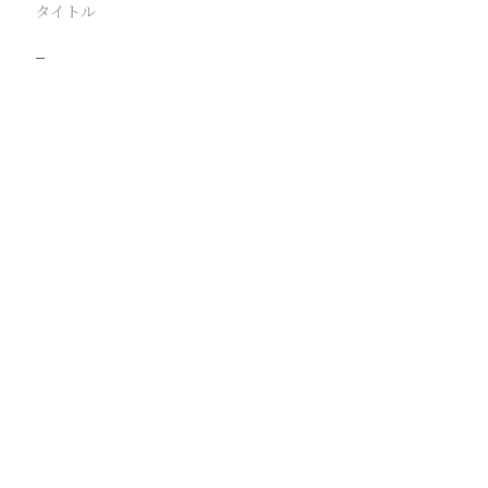
タイトル
−
駅
通州
路線
京古線
通州東站線
撮影年月
撮影者