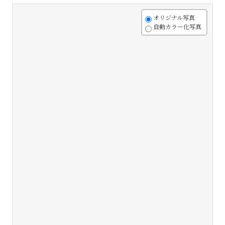
+
オリジナル写真
自動カラー化写真
-