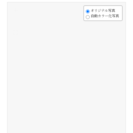
+
オリジナル写真
自動カラー化写真
-