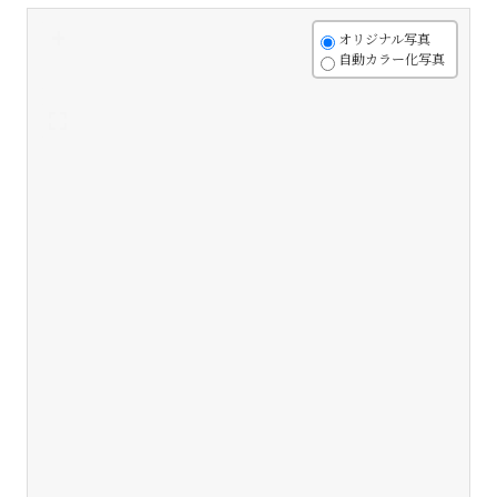
+
オリジナル写真
自動カラー化写真
-