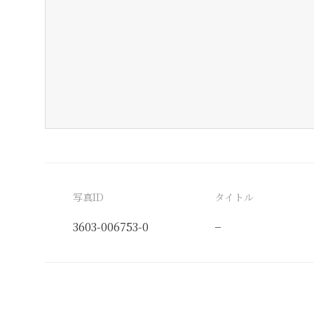
写真ID
タイトル
3603-006753-0
−
分類番号
検閲印