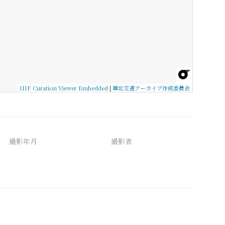
IIIF Curation Viewer Embedded
|
華北交通アーカイブ作成委員会
撮影年月
撮影者
備考