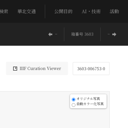
検索
華北交通
公開目的
AI・技術
活動
−
箱番号 3603
−
IIIF Curation Viewer
3603-006753-0
オリジナル写真
自動カラー化写真