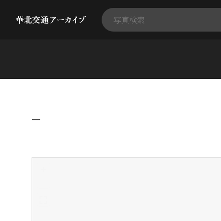
−
+
-