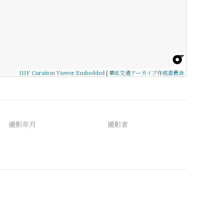
IIIF Curation Viewer Embedded
|
華北交通アーカイブ作成委員会
撮影年月
撮影者
備考