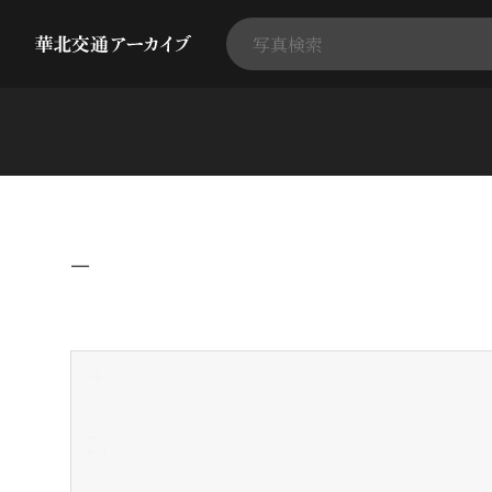
−
+
-