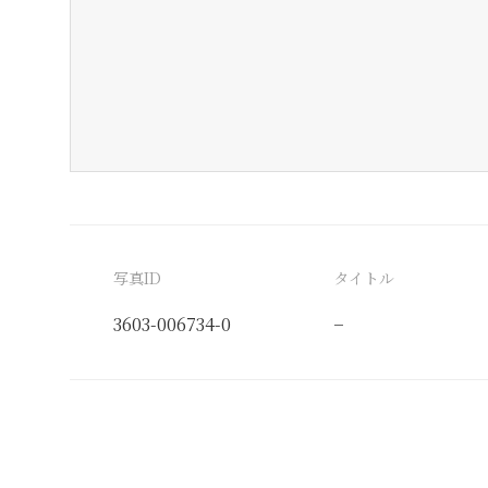
写真ID
タイトル
3603-006734-0
−
分類番号
検閲印