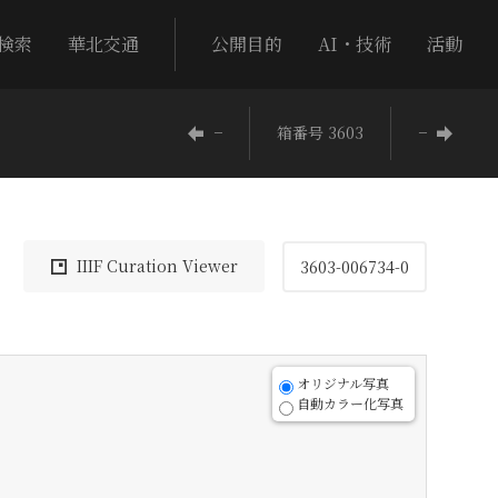
検索
華北交通
公開目的
AI・技術
活動
−
箱番号 3603
−
IIIF Curation Viewer
3603-006734-0
オリジナル写真
自動カラー化写真