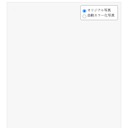
+
オリジナル写真
自動カラー化写真
-