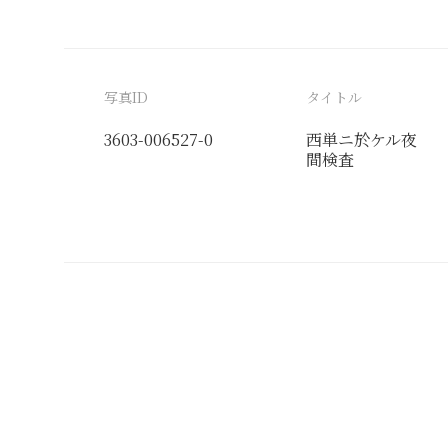
写真ID
タイトル
3603-006527-0
西単ニ於ケル夜
間検査
分類番号
検閲印
社
軍報道課
19390629伊藤,
軍報道課
19400612宮田