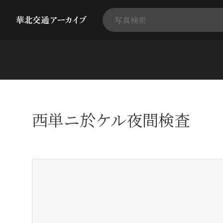
西単ニ於ケル夜間検査
+
-