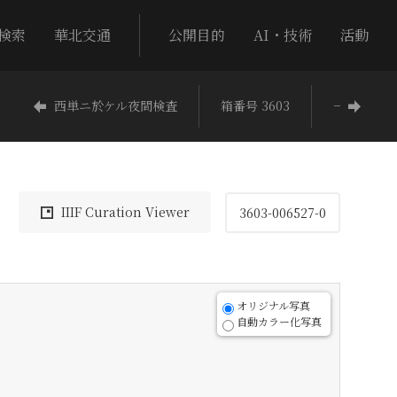
検索
華北交通
公開目的
AI・技術
活動
西単ニ於ケル夜間検査
箱番号 3603
−
IIIF Curation Viewer
3603-006527-0
オリジナル写真
自動カラー化写真