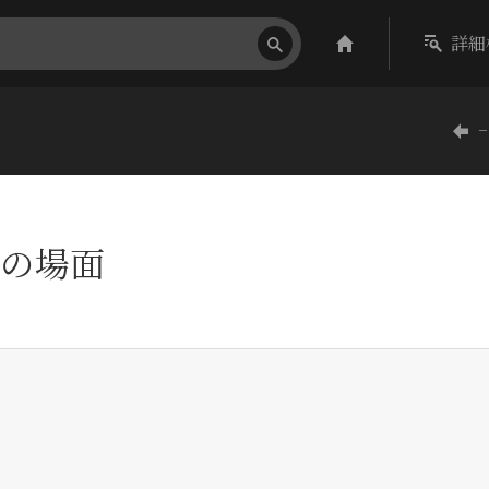
詳細
−
の場面