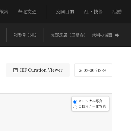
検索
華北交通
公開目的
AI・技術
活動
箱番号 3602
支那芝居（玉堂春） 裁判の場面
IIIF Curation Viewer
3602-006428-0
オリジナル写真
自動カラー化写真