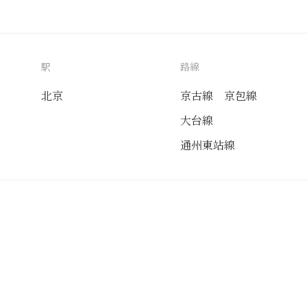
駅
路線
北京
京古線
京包線
大台線
通州東站線
送付先
使用目的
自家用