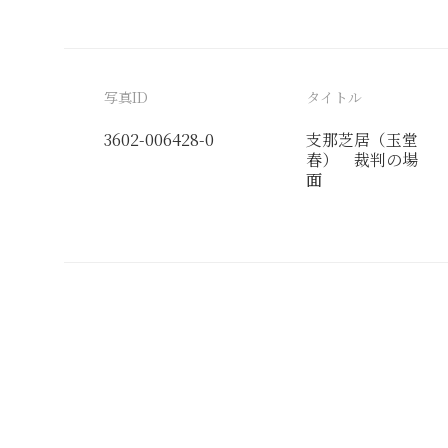
写真ID
タイトル
3602-006428-0
支那芝居（玉堂
春） 裁判の場
面
分類番号
検閲印
俗