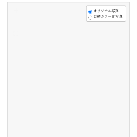
+
オリジナル写真
自動カラー化写真
-