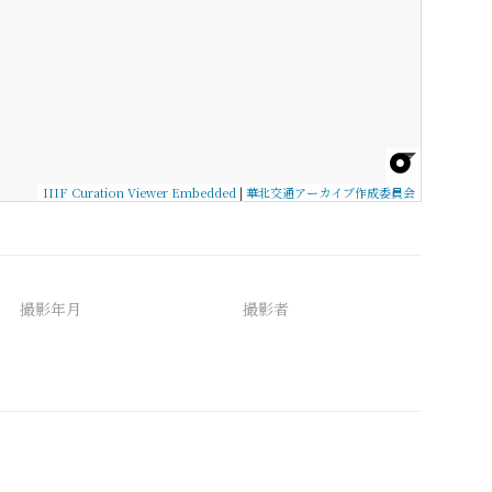
IIIF Curation Viewer Embedded
|
華北交通アーカイブ作成委員会
撮影年月
撮影者
備考