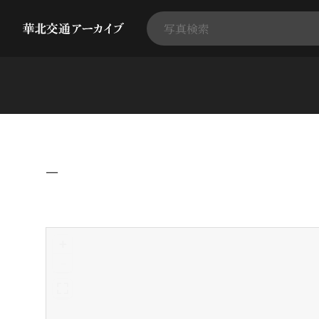
−
+
-