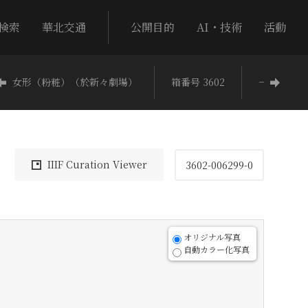
検索
華北交通
公開目的
AI・技術
活動
女形（粉粧）（於新々劇場）
箱番号 3602
−
IIIF Curation Viewer
3602-006299-0
オリジナル写真
自動カラー化写真