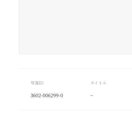
写真ID
タイトル
3602-006299-0
−
分類番号
検閲印