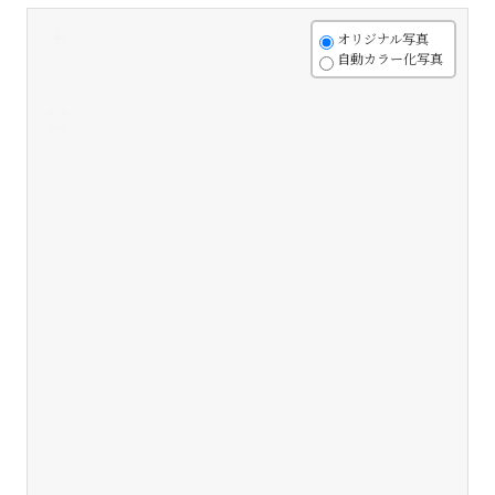
+
オリジナル写真
自動カラー化写真
-