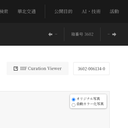
検索
華北交通
公開目的
AI・技術
活動
−
箱番号 3602
−
IIIF Curation Viewer
3602-006134-0
オリジナル写真
自動カラー化写真