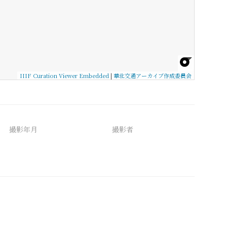
IIIF Curation Viewer Embedded
|
華北交通アーカイブ作成委員会
撮影年月
撮影者
備考