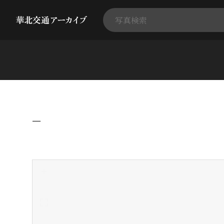
−
+
-