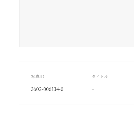
写真ID
タイトル
3602-006134-0
−
分類番号
検閲印