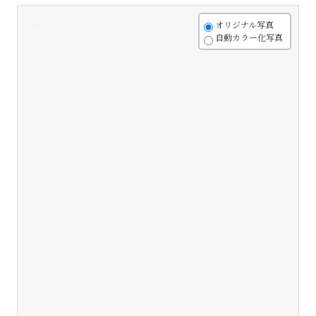
+
オリジナル写真
自動カラー化写真
-