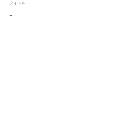
タイトル
−
駅
路線
撮影年月
撮影者