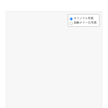
+
オリジナル写真
自動カラー化写真
-