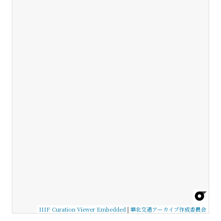
IIIF Curation Viewer Embedded
|
華北交通アーカイブ作成委員会