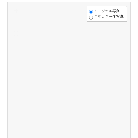
+
オリジナル写真
自動カラー化写真
-