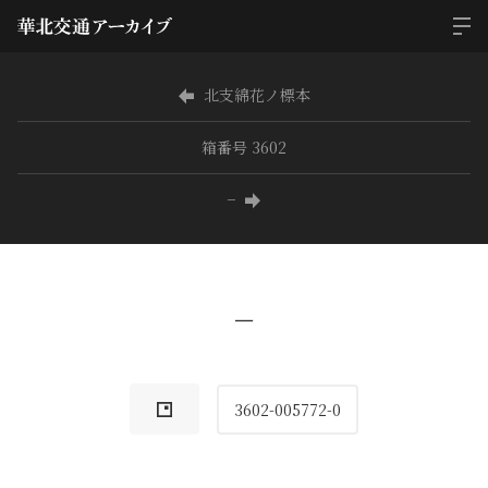
北支綿花ノ標本
箱番号 3602
−
−
3602-005772-0