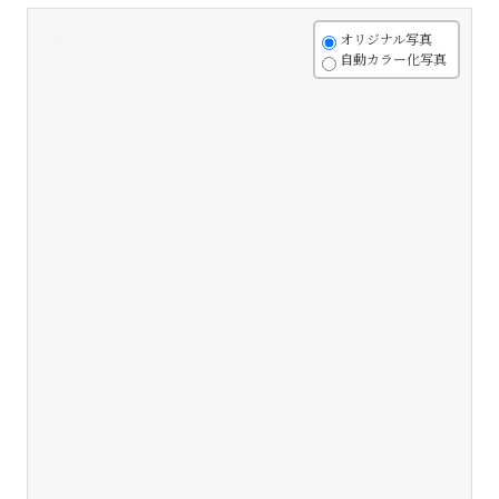
+
オリジナル写真
自動カラー化写真
-