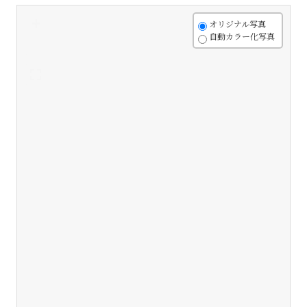
+
オリジナル写真
自動カラー化写真
-