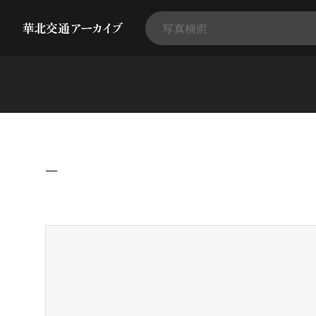
−
+
-