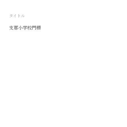
タイトル
支那小学校門標
駅
北京
路線
京古線
京包線
大台線
通州東站線
撮影年月
1938年9月