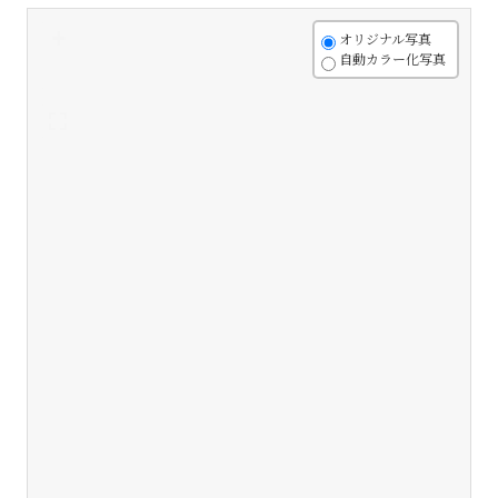
+
オリジナル写真
自動カラー化写真
-