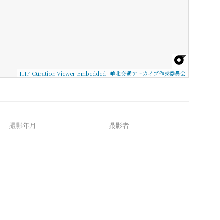
IIIF Curation Viewer Embedded
|
華北交通アーカイブ作成委員会
撮影年月
撮影者
備考