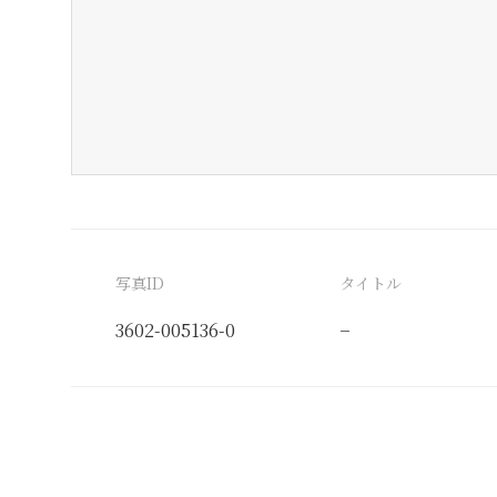
写真ID
タイトル
3602-005136-0
−
分類番号
検閲印