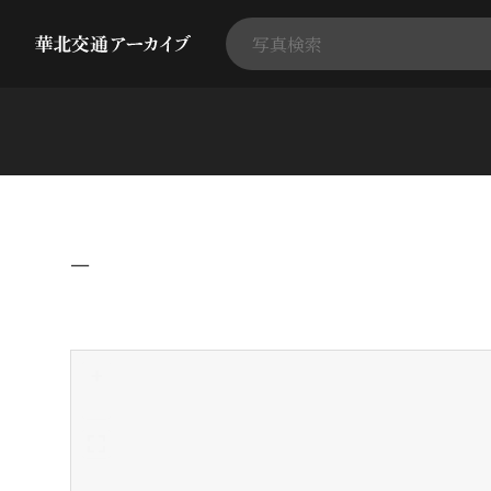
−
+
-