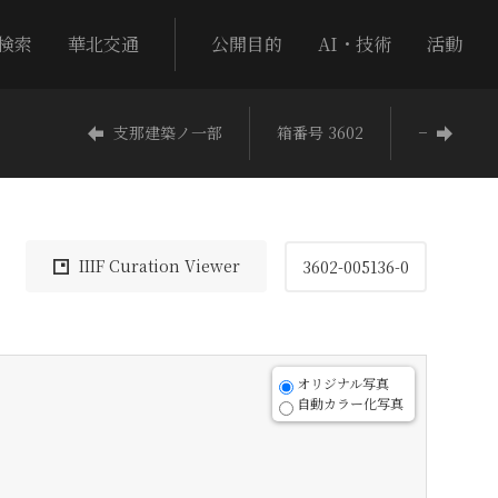
検索
華北交通
公開目的
AI・技術
活動
支那建築ノ一部
箱番号 3602
−
IIIF Curation Viewer
3602-005136-0
オリジナル写真
自動カラー化写真