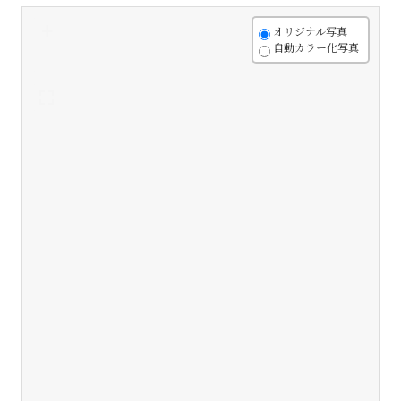
+
オリジナル写真
自動カラー化写真
-