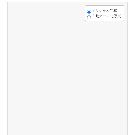
+
オリジナル写真
自動カラー化写真
-