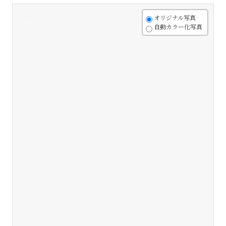
+
オリジナル写真
自動カラー化写真
-