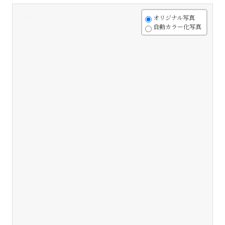
+
オリジナル写真
自動カラー化写真
-