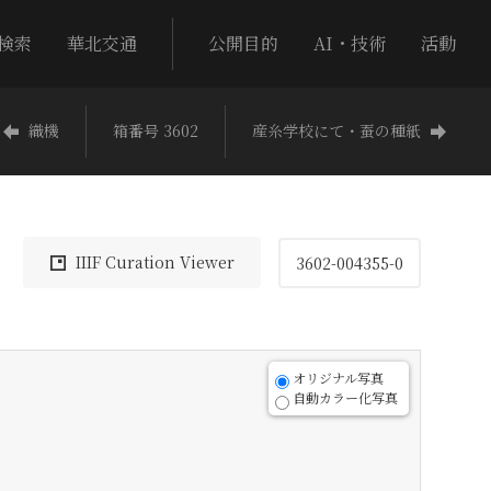
検索
華北交通
公開目的
AI・技術
活動
織機
箱番号 3602
産糸学校にて・蚕の種紙
IIIF Curation Viewer
3602-004355-0
オリジナル写真
自動カラー化写真