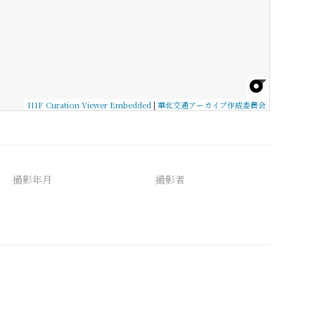
IIIF Curation Viewer Embedded
|
華北交通アーカイブ作成委員会
撮影年月
撮影者
備考