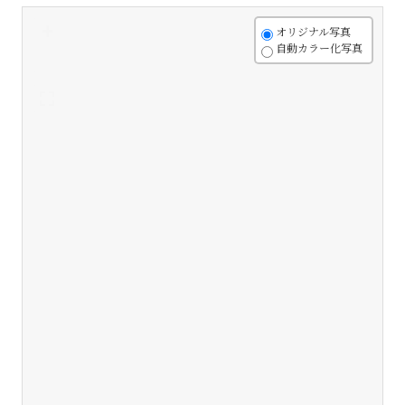
+
オリジナル写真
自動カラー化写真
-