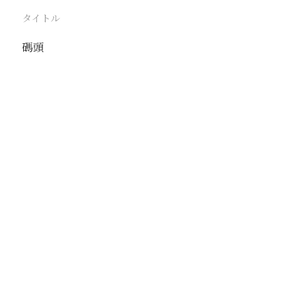
タイトル
碼頭
駅
芝罘
路線
撮影年月
1938年8月
撮影者