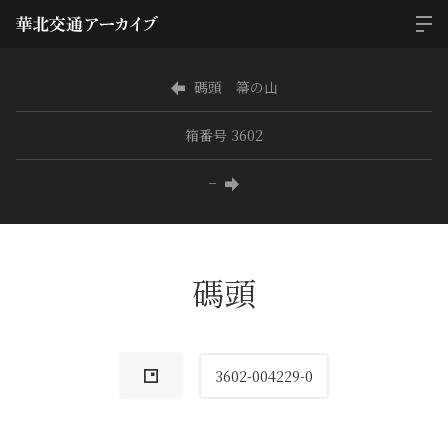
碼頭 箒の山
箱番号 3602
−
碼頭
3602-004229-0