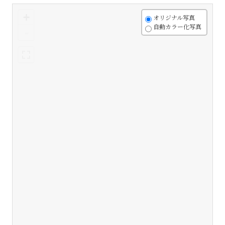
+
オリジナル写真
自動カラー化写真
-