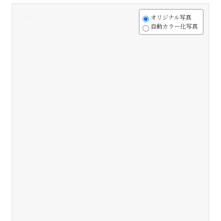
+
オリジナル写真
自動カラー化写真
-