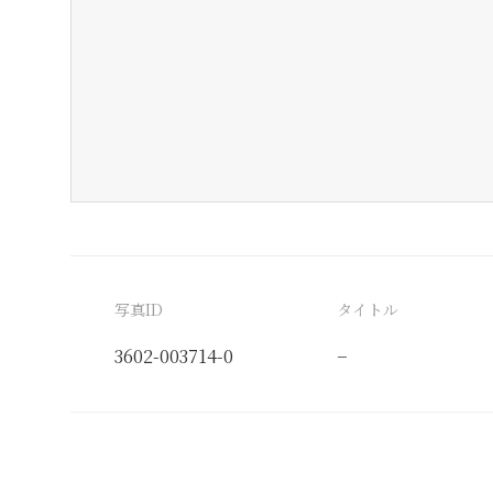
写真ID
タイトル
3602-003714-0
−
分類番号
検閲印