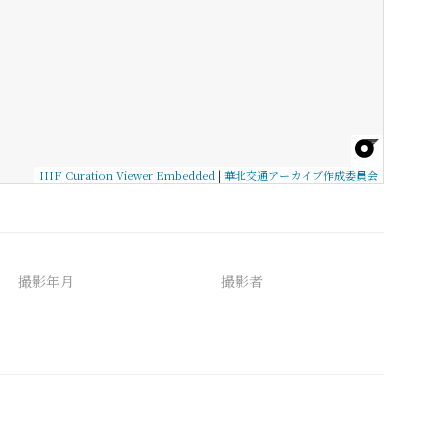
IIIF Curation Viewer Embedded
|
華北交通アーカイブ作成委員会
撮影年月
撮影者
備考