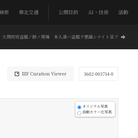
検索
華北交通
公開目的
AI・技術
活動
大同炭坑盗掘ノ跡ノ現場 本人達ハ盗掘ヲ意識シナイト言フ
IIIF Curation Viewer
3602-003714-0
オリジナル写真
自動カラー化写真