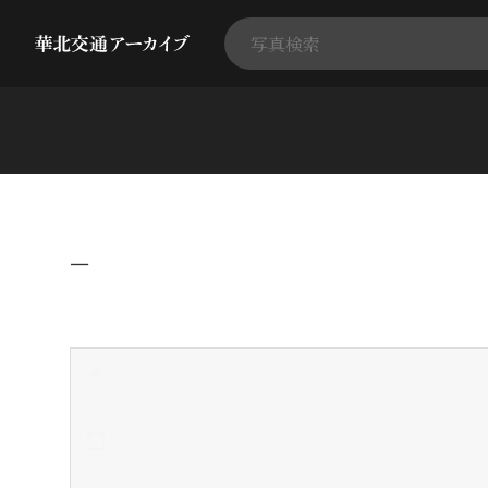
−
+
-