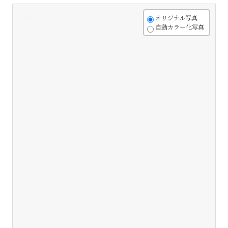
+
オリジナル写真
自動カラー化写真
-