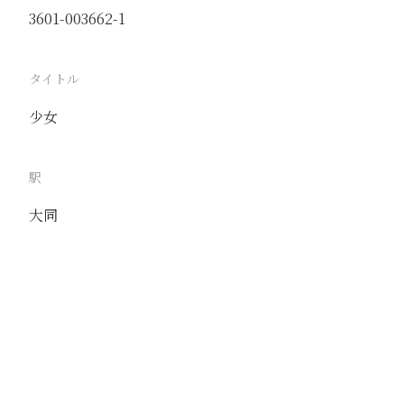
3601-003662-1
タイトル
少女
駅
大同
路線
京包線
同蒲線
撮影年月