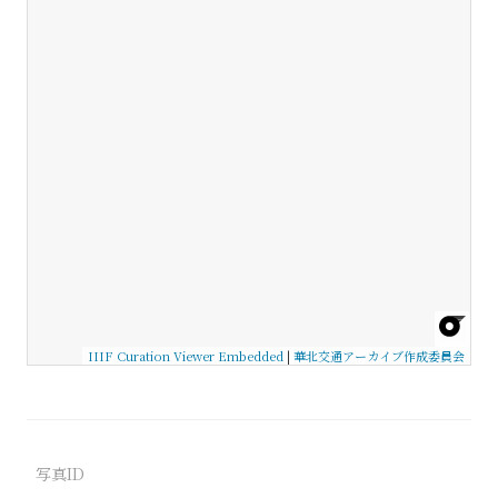
IIIF Curation Viewer Embedded
|
華北交通アーカイブ作成委員会
写真ID