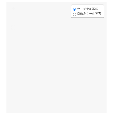
+
オリジナル写真
自動カラー化写真
-