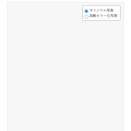
+
オリジナル写真
自動カラー化写真
-