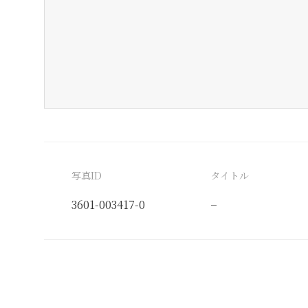
写真ID
タイトル
3601-003417-0
−
分類番号
検閲印