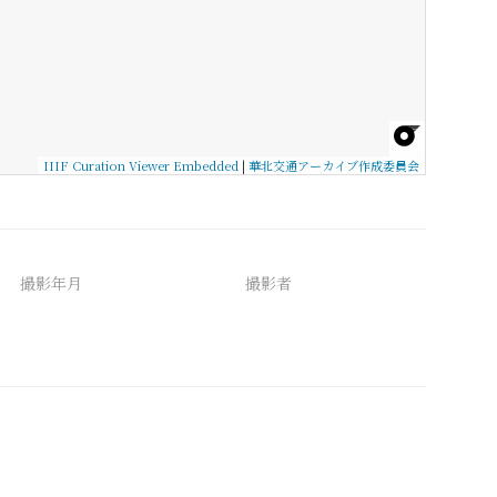
IIIF Curation Viewer Embedded
|
華北交通アーカイブ作成委員会
撮影年月
撮影者
備考