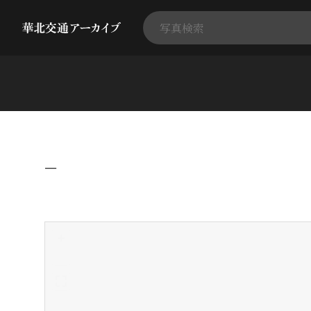
−
+
-