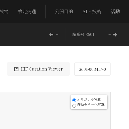
検索
華北交通
公開目的
AI・技術
活動
−
箱番号 3601
−
IIIF Curation Viewer
3601-003417-0
オリジナル写真
自動カラー化写真