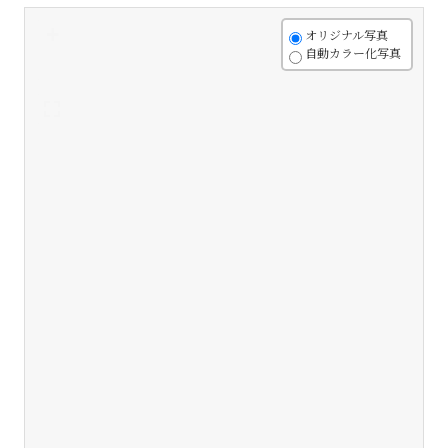
+
オリジナル写真
自動カラー化写真
-