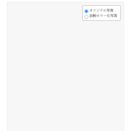
+
オリジナル写真
自動カラー化写真
-