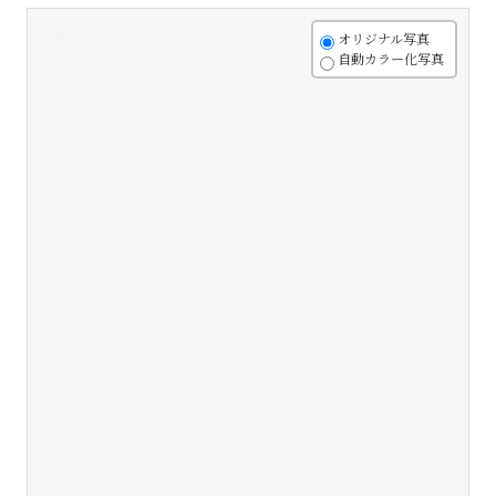
+
オリジナル写真
自動カラー化写真
-