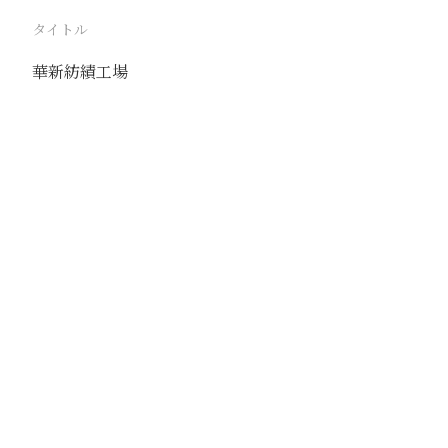
タイトル
華新紡績工場
駅
唐山
路線
京山線
撮影年月
1938年6月